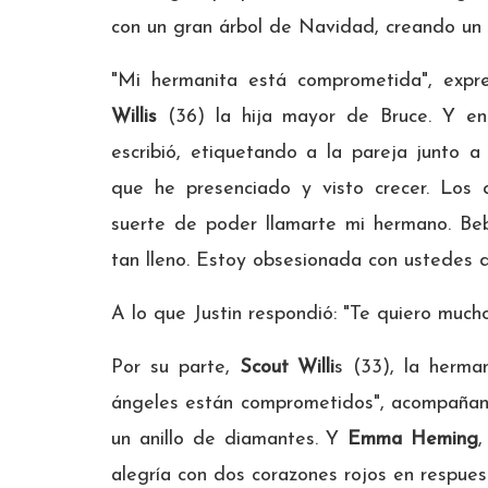
con un gran árbol de Navidad, creando un 
"Mi hermanita está comprometida", expr
Willis
(36) la hija mayor de Bruce. Y en l
escribió, etiquetando a la pareja junto
que he presenciado y visto crecer. Los
suerte de poder llamarte mi hermano. Beb
tan lleno. Estoy obsesionada con ustedes d
A lo que Justin respondió: "Te quiero much
Por su parte,
Scout Willi
s (33), la herma
ángeles están comprometidos", acompañand
un anillo de diamantes. Y
Emma Heming
,
alegría con dos corazones rojos en respuest