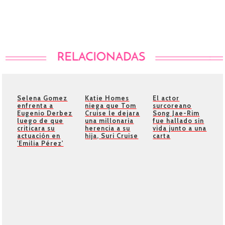
Selena Gomez
Katie Homes
El actor
enfrenta a
niega que Tom
surcoreano
Eugenio Derbez
Cruise le dejara
Song Jae-Rim
luego de que
una millonaria
fue hallado sin
criticara su
herencia a su
vida junto a una
actuación en
hija, Suri Cruise
carta
'Emilia Pérez'