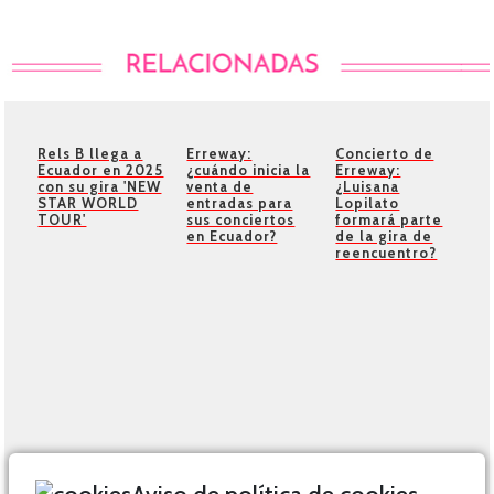
Rels B llega a
Erreway:
Concierto de
Ecuador en 2025
¿cuándo inicia la
Erreway:
con su gira 'NEW
venta de
¿Luisana
STAR WORLD
entradas para
Lopilato
TOUR'
sus conciertos
formará parte
en Ecuador?
de la gira de
reencuentro?