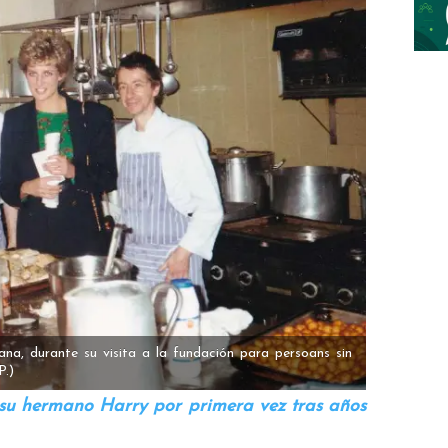
iana, durante su visita a la fundación para persoans sin
P.)
 su hermano Harry por primera vez tras años