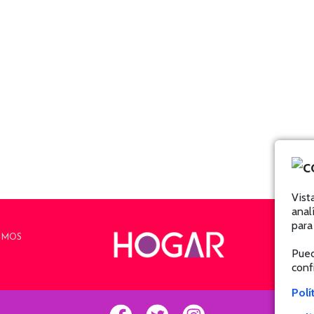
Vist
anal
para
OMOS
Pued
conf
Polí