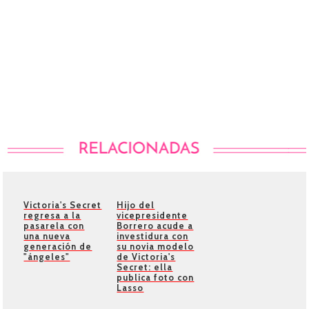
Victoria's Secret
Hijo del
regresa a la
vicepresidente
pasarela con
Borrero acude a
una nueva
investidura con
generación de
su novia modelo
"ángeles"
de Victoria's
Secret: ella
publica foto con
Lasso