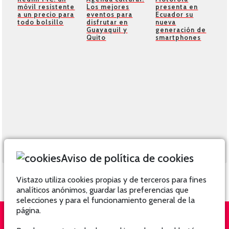
móvil resistente
Los mejores
presenta en
a un precio para
eventos para
Ecuador su
todo bolsillo
disfrutar en
nueva
Guayaquil y
generación de
Quito
smartphones
Aviso de política de cookies
Vistazo utiliza cookies propias y de terceros para fines
analíticos anónimos, guardar las preferencias que
selecciones y para el funcionamiento general de la
página.