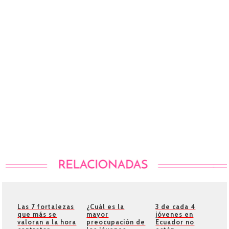
Las 7 fortalezas
¿Cuál es la
3 de cada 4
que más se
mayor
jóvenes en
valoran a la hora
preocupación de
Ecuador no