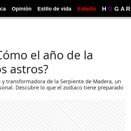
H
O
G
A
R
ica
Opinión
Estilo de vida
Estadio
Cómo el año de la
os astros?
a y transformadora de la Serpiente de Madera, un
rsonal. Descubre lo que el zodiaco tiene preparado