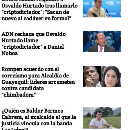
Osvaldo Hurtado tras llamarlo
"criptodictador": "Sacan de
nuevo al cadáver en formol"
ADN rechaza que Osvaldo
Hurtado llame
"criptodictador" a Daniel
Noboa
Rompen acuerdo con el
correísmo para Alcaldía de
Guayaquil: líderes arremeten
contra candidata
"chimbadora"
¿Quién es Baldor Bermeo
Cabrera, el exalcalde al que la
justicia vincula con la banda
Los Lobos?