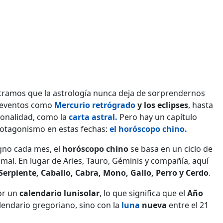
ramos que la astrología nunca deja de sorprendernos
e eventos como
Mercurio retrógrado
y los eclipses
, hasta
onalidad, como la
carta astral
.
Pero hay un capítulo
rotagonismo en estas fechas:
el horóscopo chino
.
gno cada mes, el
horóscopo chino
se basa en un ciclo de
mal. En lugar de Aries, Tauro, Géminis y compañía, aquí
Serpiente, Caballo, Cabra, Mono, Gallo, Perro y Cerdo
.
por un
calendario lunisolar
, lo que significa que el
Año
lendario gregoriano, sino con la
luna
nueva
entre el 21