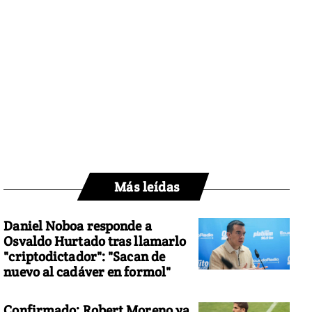
Más leídas
Daniel Noboa responde a
Osvaldo Hurtado tras llamarlo
"criptodictador": "Sacan de
nuevo al cadáver en formol"
Confirmado: Robert Moreno ya