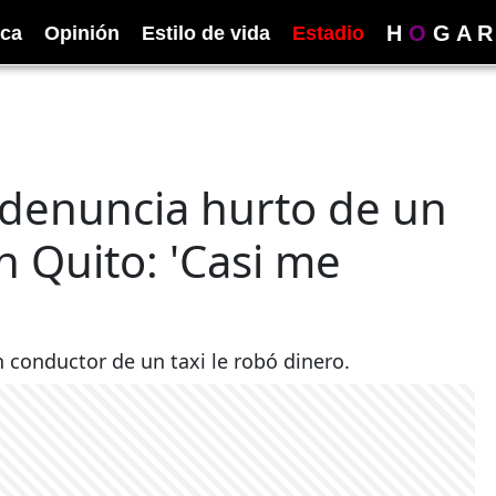
H
O
G
A
R
ica
Opinión
Estilo de vida
Estadio
 denuncia hurto de un
en Quito: 'Casi me
conductor de un taxi le robó dinero.