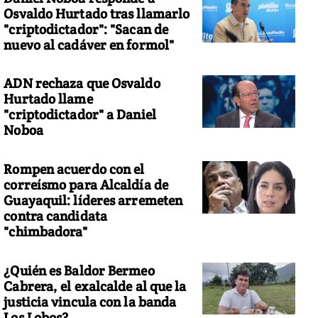
Osvaldo Hurtado tras llamarlo
"criptodictador": "Sacan de
nuevo al cadáver en formol"
ADN rechaza que Osvaldo
Hurtado llame
"criptodictador" a Daniel
Noboa
Rompen acuerdo con el
correísmo para Alcaldía de
Guayaquil: líderes arremeten
contra candidata
"chimbadora"
¿Quién es Baldor Bermeo
Cabrera, el exalcalde al que la
justicia vincula con la banda
Los Lobos?