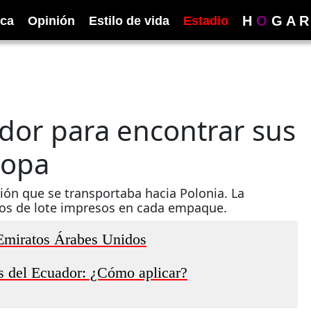
H
O
G
A
R
ica
Opinión
Estilo de vida
Estadio
ador para encontrar sus
ropa
ón que se transportaba hacia Polonia. La
ros de lote impresos en cada empaque.
 Emiratos Árabes Unidos
s del Ecuador: ¿Cómo aplicar?