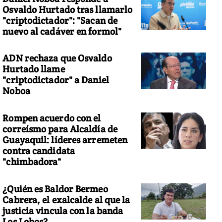
Osvaldo Hurtado tras llamarlo
"criptodictador": "Sacan de
nuevo al cadáver en formol"
ADN rechaza que Osvaldo
Hurtado llame
"criptodictador" a Daniel
Noboa
Rompen acuerdo con el
correísmo para Alcaldía de
Guayaquil: líderes arremeten
contra candidata
"chimbadora"
¿Quién es Baldor Bermeo
Cabrera, el exalcalde al que la
justicia vincula con la banda
Los Lobos?