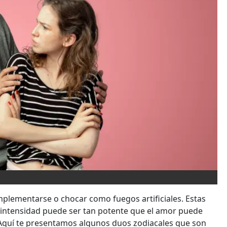
plementarse o chocar como fuegos artificiales. Estas
 intensidad puede ser tan potente que el amor puede
¡Aquí te presentamos algunos duos zodiacales que son