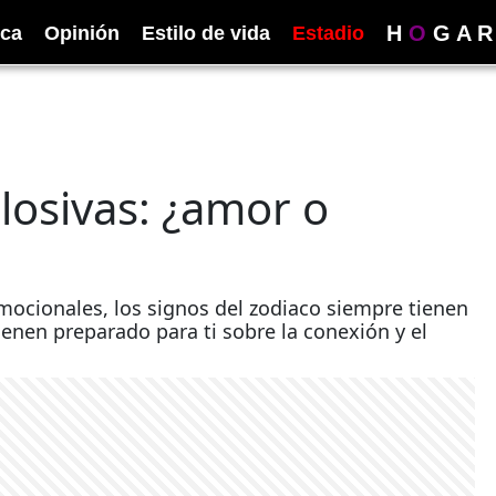
H
O
G
A
R
ica
Opinión
Estilo de vida
Estadio
losivas: ¿amor o
mocionales, los signos del zodiaco siempre tienen
ienen preparado para ti sobre la conexión y el