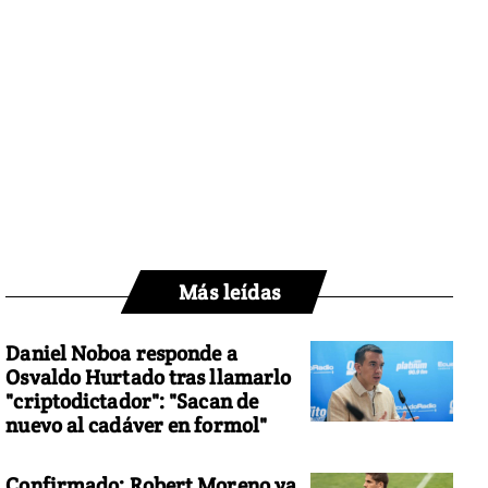
Más leídas
Daniel Noboa responde a
Osvaldo Hurtado tras llamarlo
"criptodictador": "Sacan de
nuevo al cadáver en formol"
Confirmado: Robert Moreno ya