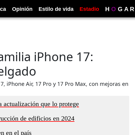
H
O
G
A
R
ica
Opinión
Estilo de vida
Estadio
amilia iPhone 17:
delgado
7, iPhone Air, 17 Pro y 17 Pro Max, con mejoras en
a actualización que lo protege
ucción de edificios en 2024
n en el país