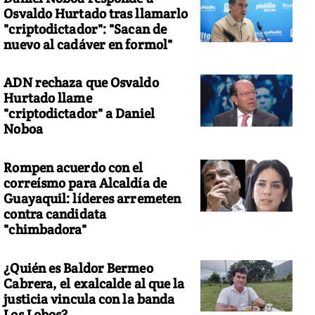
Osvaldo Hurtado tras llamarlo
"criptodictador": "Sacan de
nuevo al cadáver en formol"
ADN rechaza que Osvaldo
Hurtado llame
"criptodictador" a Daniel
Noboa
Rompen acuerdo con el
correísmo para Alcaldía de
Guayaquil: líderes arremeten
contra candidata
"chimbadora"
¿Quién es Baldor Bermeo
Cabrera, el exalcalde al que la
justicia vincula con la banda
Los Lobos?