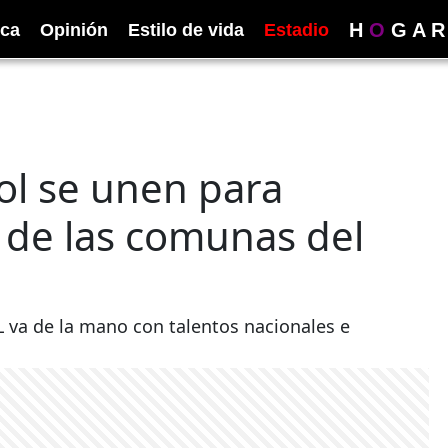
H
O
G
A
R
ica
Opinión
Estilo de vida
Estadio
ol se unen para
 de las comunas del
L va de la mano con talentos nacionales e