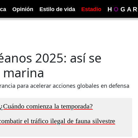
H
O
G
A
R
ica
Opinión
Estilo de vida
Estadio
éanos 2025: así se
a marina
rancia para acelerar acciones globales en defensa
: ¿Cuándo comienza la temporada?
mbatir el tráfico ilegal de fauna silvestre