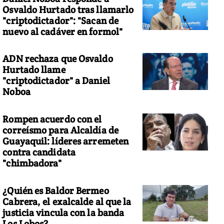
Osvaldo Hurtado tras llamarlo
"criptodictador": "Sacan de
nuevo al cadáver en formol"
ADN rechaza que Osvaldo
Hurtado llame
"criptodictador" a Daniel
Noboa
Rompen acuerdo con el
correísmo para Alcaldía de
Guayaquil: líderes arremeten
contra candidata
"chimbadora"
¿Quién es Baldor Bermeo
Cabrera, el exalcalde al que la
justicia vincula con la banda
Los Lobos?