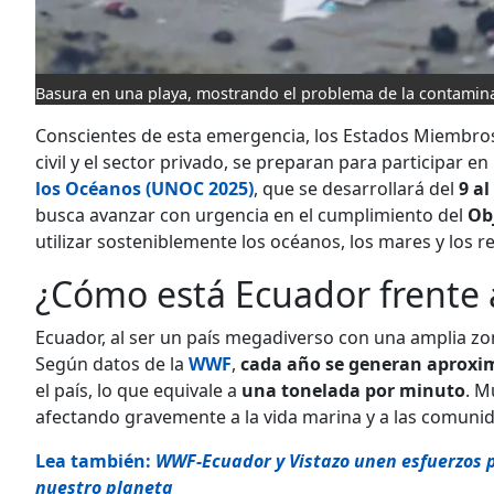
Basura en una playa, mostrando el problema de la contamin
Conscientes de esta emergencia, los Estados Miembros 
civil y el sector privado, se preparan para participar en
los Océanos (UNOC 2025)
, que se desarrollará del
9 al
busca avanzar con urgencia en el cumplimiento del
Obj
utilizar sosteniblemente los océanos, los mares y los 
¿Cómo está Ecuador frente a
Ecuador, al ser un país megadiverso con una amplia zon
Según datos de la
WWF
,
cada año se generan aproxim
el país, lo que equivale a
una tonelada por minuto
. M
afectando gravemente a la vida marina y a las comuni
Lea también:
WWF-Ecuador y Vistazo unen esfuerzos p
nuestro planeta