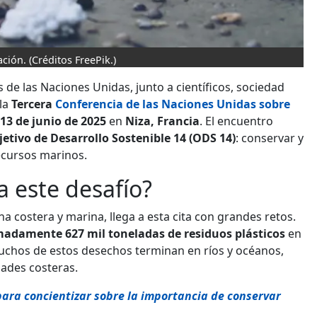
ación.
(Créditos FreePik.)
de las Naciones Unidas, junto a científicos, sociedad
 la
Tercera
Conferencia de las Naciones Unidas sobre
 13 de junio de 2025
en
Niza, Francia
. El encuentro
etivo de Desarrollo Sostenible 14 (ODS 14)
: conservar y
recursos marinos.
 este desafío?
a costera y marina, llega a esta cita con grandes retos.
adamente 627 mil toneladas de residuos plásticos
en
uchos de estos desechos terminan en ríos y océanos,
dades costeras.
ara concientizar sobre la importancia de conservar