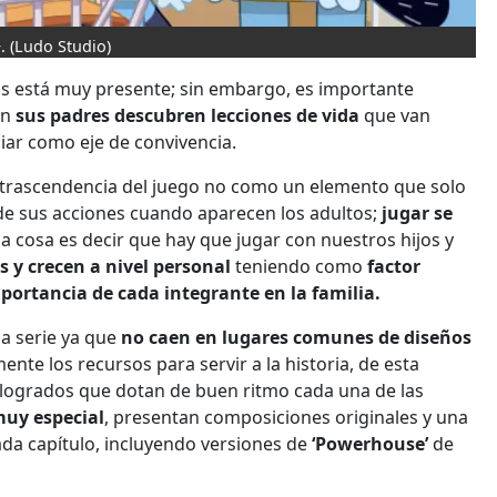
.
(Ludo Studio)
s está muy presente; sin embargo, es importante
én
sus padres descubren lecciones de vida
que van
liar como eje de convivencia.
la trascendencia del juego no como un elemento que solo
 de sus acciones cuando aparecen los adultos;
jugar se
na cosa es decir que hay que jugar con nuestros hijos y
s y crecen a nivel personal
teniendo como
factor
portancia de cada integrante en la familia.
la serie ya que
no caen en lugares comunes de diseños
ente los recursos para servir a la historia, de esta
logrados que dotan de buen ritmo cada una de las
muy especial
, presentan composiciones originales y una
ada capítulo, incluyendo versiones de
‘Powerhouse’
de