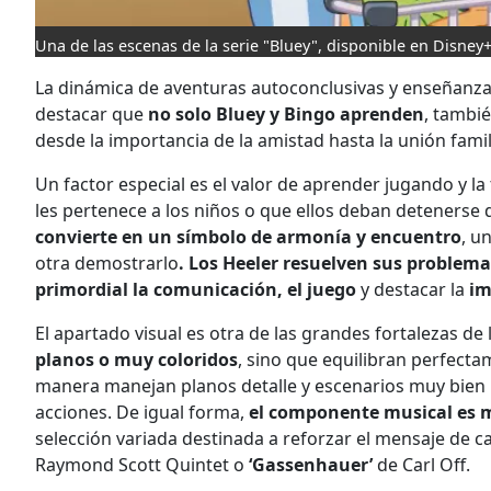
Una de las escenas de la serie "Bluey", disponible en Disney+
La dinámica de aventuras autoconclusivas y enseñanza
destacar que
no solo Bluey y Bingo aprenden
, tambi
desde la importancia de la amistad hasta la unión fami
Un factor especial es el valor de aprender jugando y 
les pertenece a los niños o que ellos deban detenerse
convierte en un símbolo de armonía y encuentro
, u
otra demostrarlo
. Los Heeler resuelven sus problema
primordial la comunicación, el juego
y destacar la
im
El apartado visual es otra de las grandes fortalezas de 
planos o muy coloridos
, sino que equilibran perfectam
manera manejan planos detalle y escenarios muy bien 
acciones. De igual forma,
el componente musical es 
selección variada destinada a reforzar el mensaje de c
Raymond Scott Quintet o
‘Gassenhauer’
de Carl Off.