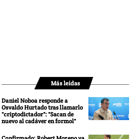
Más leídas
Daniel Noboa responde a
Osvaldo Hurtado tras llamarlo
"criptodictador": "Sacan de
nuevo al cadáver en formol"
Confirmado: Robert Moreno ya