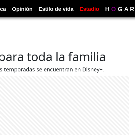
H
O
G
A
R
ica
Opinión
Estilo de vida
Estadio
para toda la familia
es temporadas se encuentran en Disney+.