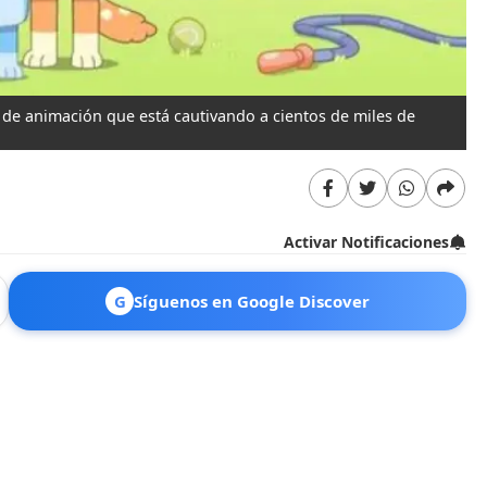
ie de animación que está cautivando a cientos de miles de
Activar Notificaciones
G
Síguenos en Google Discover