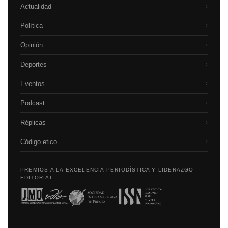
Actualidad
›
Política
›
Opinión
›
Deportes
›
Eventos
›
Podcast
›
Réplicas
›
Código etico
›
PREMIOS A LA EXCELENCIA PERIODÍSTICA Y LIDERAZGO
EDITORIAL