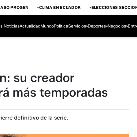
CASO PROGEN
CLIMA EN ECUADOR
ELECCIONES SECCIO
s Noticias
Actualidad
Mundo
Política
Servicios
Deportes
Negocios
Entr
in: su creador
brá más temporadas
erre definitivo de la serie.