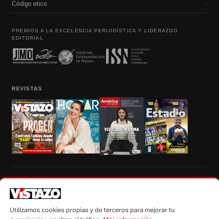
Código etico
›
PREMIOS A LA EXCELENCIA PERIODÍSTICA Y LIDERAZGO
EDITORIAL
REVISTAS
Prohibida la reproducción total, parcial y traducción a cualquier idioma, sin
autorización escrita de su titular, de todos los contenidos de Vistazo.com.
Utilizamos cookies propias y de terceros para mejorar tu