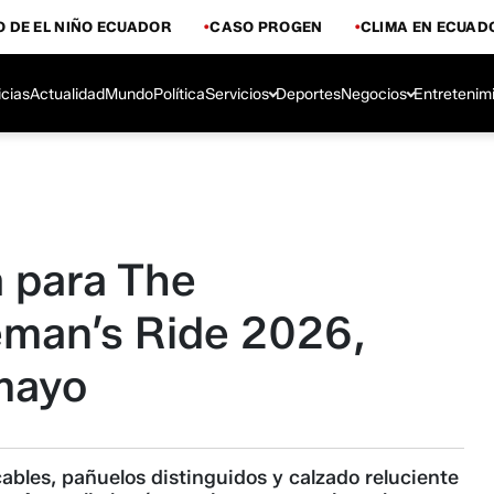
 DE EL NIÑO ECUADOR
CASO PROGEN
CLIMA EN ECUAD
icias
Actualidad
Mundo
Política
Servicios
Deportes
Negocios
Entretenim
a para The
eman’s Ride 2026,
mayo
bles, pañuelos distinguidos y calzado reluciente