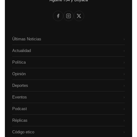
Últimas Noticias
›
Actualidad
›
Política
›
Opinión
›
Deportes
›
Eventos
›
Podcast
›
Réplicas
›
Código etico
›