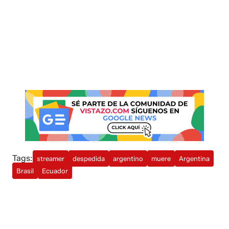
Tags:
streamer
despedida
argentino
muere
Argentina
Brasil
Ecuador