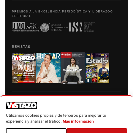
PREMIOS A LA EXCELENCIA PERIODÍSTICA Y LIDERAZGO
EDITORIAL
REVISTAS
Prohibida la reproducción total, parcial y traducción a cualquier idioma, sin
autorización escrita de su titular, de todos los contenidos de Vistazo.com.
Utilizamos cookies propias y de terceros para mejorar tu
experiencia y analizar el tráfico.
Más información