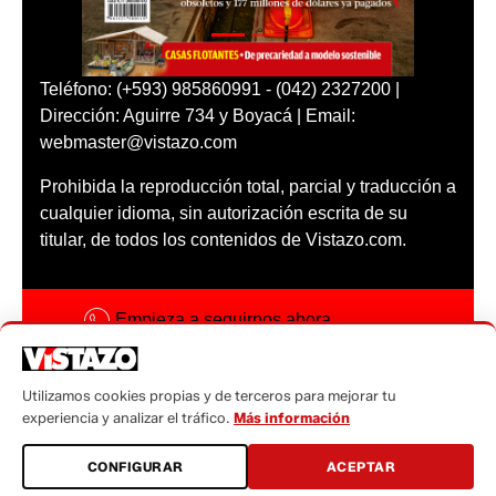
Teléfono: (+593) 985860991 - (042) 2327200 |
Dirección: Aguirre 734 y Boyacá | Email:
webmaster@vistazo.com
Prohibida la reproducción total, parcial y traducción a
cualquier idioma, sin autorización escrita de su
titular, de todos los contenidos de Vistazo.com.
Empieza a seguirnos ahora
Activar notificaciones
Utilizamos cookies propias y de terceros para mejorar tu
Código ética
experiencia y analizar el tráfico.
Más información
Sugerencias a:
CONFIGURAR
ACEPTAR
sugerencias@vistazo.com