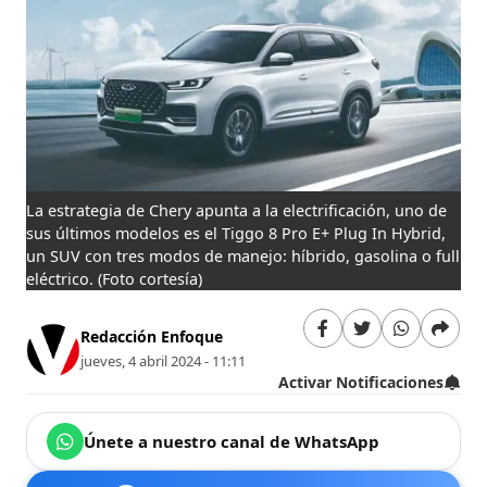
La estrategia de Chery apunta a la electrificación, uno de
sus últimos modelos es el Tiggo 8 Pro E+ Plug In Hybrid,
un SUV con tres modos de manejo: híbrido, gasolina o full
eléctrico.​​​​
(Foto cortesía)
Redacción Enfoque
jueves, 4 abril 2024 - 11:11
Activar Notificaciones
Únete a nuestro canal de WhatsApp