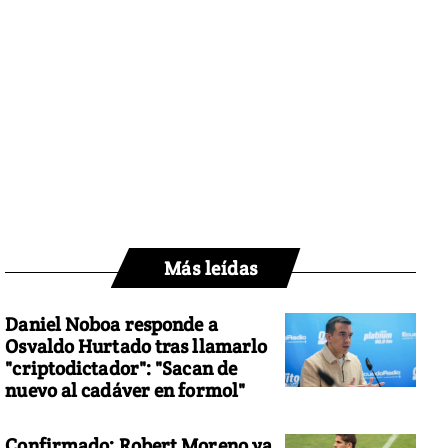
Más leídas
Daniel Noboa responde a
Osvaldo Hurtado tras llamarlo
"criptodictador": "Sacan de
nuevo al cadáver en formol"
Confirmado: Robert Moreno ya