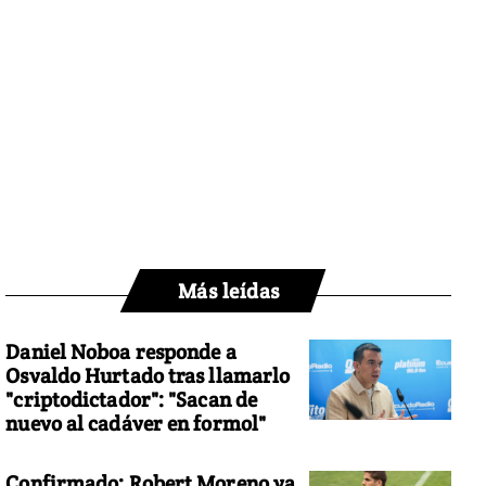
Más leídas
Daniel Noboa responde a
Osvaldo Hurtado tras llamarlo
"criptodictador": "Sacan de
nuevo al cadáver en formol"
Confirmado: Robert Moreno ya