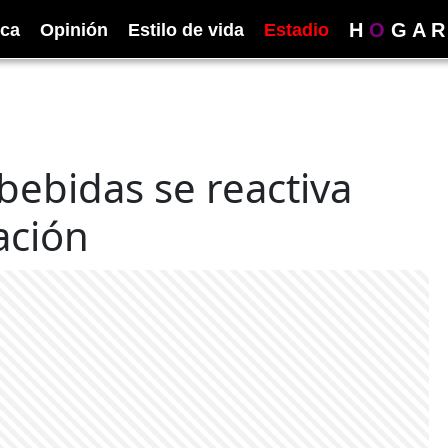
H
O
G
A
R
ica
Opinión
Estilo de vida
Estadio
bebidas se reactiva
ación