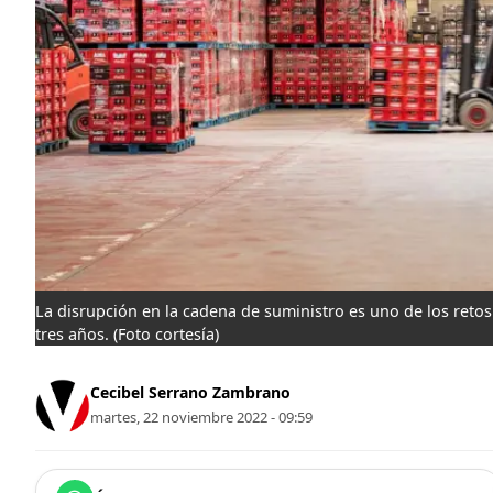
La disrupción en la cadena de suministro es uno de los reto
tres años.
(Foto cortesía)
Cecibel Serrano Zambrano
martes, 22 noviembre 2022 - 09:59