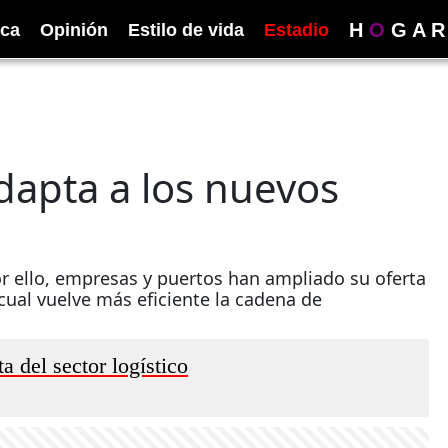
H
O
G
A
R
ica
Opinión
Estilo de vida
Estadio
adapta a los nuevos
Por ello, empresas y puertos han ampliado su oferta
cual vuelve más eficiente la cadena de
a del sector logístico