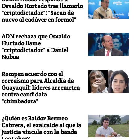
Osvaldo Hurtado tras llamarlo
"criptodictador": "Sacan de
nuevo al cadáver en formol"
ADN rechaza que Osvaldo
Hurtado llame
"criptodictador" a Daniel
Noboa
Rompen acuerdo con el
correísmo para Alcaldía de
Guayaquil: líderes arremeten
contra candidata
"chimbadora"
¿Quién es Baldor Bermeo
Cabrera, el exalcalde al que la
justicia vincula con la banda
Los Lobos?