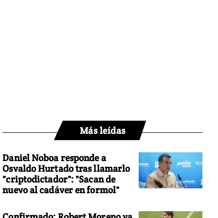
Más leídas
Daniel Noboa responde a
Osvaldo Hurtado tras llamarlo
"criptodictador": "Sacan de
nuevo al cadáver en formol"
Confirmado: Robert Moreno ya