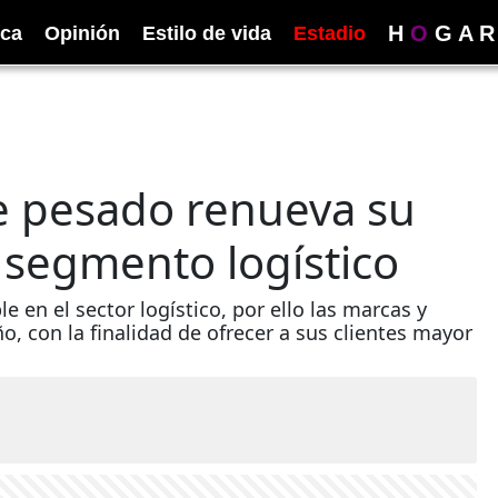
H
O
G
A
R
ica
Opinión
Estilo de vida
Estadio
te pesado renueva su
 segmento logístico
e en el sector logístico, por ello las marcas y
o, con la finalidad de ofrecer a sus clientes mayor