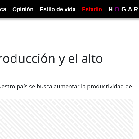
H
O
G
A
R
ica
Opinión
Estilo de vida
Estadio
producción y el alto
nuestro país se busca aumentar la productividad de