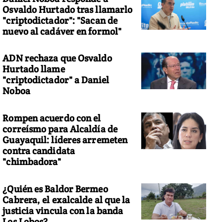
Osvaldo Hurtado tras llamarlo
"criptodictador": "Sacan de
nuevo al cadáver en formol"
ADN rechaza que Osvaldo
Hurtado llame
"criptodictador" a Daniel
Noboa
Rompen acuerdo con el
correísmo para Alcaldía de
Guayaquil: líderes arremeten
contra candidata
"chimbadora"
¿Quién es Baldor Bermeo
Cabrera, el exalcalde al que la
justicia vincula con la banda
Los Lobos?