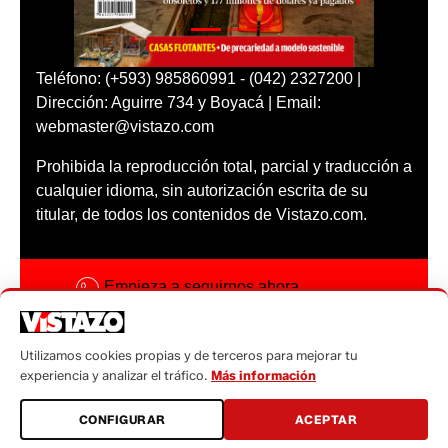
Teléfono: (+593) 985860991 - (042) 2327200 |
Dirección: Aguirre 734 y Boyacá | Email:
webmaster@vistazo.com
Prohibida la reproducción total, parcial y traducción a
cualquier idioma, sin autorización escrita de su
titular, de todos los contenidos de Vistazo.com.
Empieza a seguirnos ahora
Activar notificaciones
Utilizamos cookies propias y de terceros para mejorar tu
Código ética
experiencia y analizar el tráfico.
Más información
Sugerencias a:
CONFIGURAR
ACEPTAR
sugerencias@vistazo.com