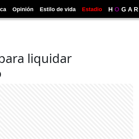
H
O
G
A
R
ica
Opinión
Estilo de vida
Estadio
ara liquidar
o