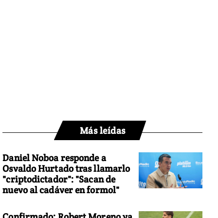
Más leídas
Daniel Noboa responde a
Osvaldo Hurtado tras llamarlo
"criptodictador": "Sacan de
nuevo al cadáver en formol"
Confirmado: Robert Moreno ya