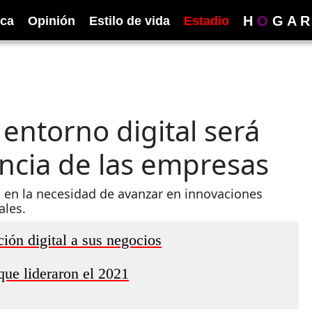
H
O
G
A
R
ica
Opinión
Estilo de vida
Estadio
entorno digital será
ncia de las empresas
 en la necesidad de avanzar en innovaciones
ales.
ión digital a sus negocios
que lideraron el 2021