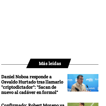
Más leídas
Daniel Noboa responde a
Osvaldo Hurtado tras llamarlo
"criptodictador": "Sacan de
nuevo al cadáver en formol"
Confirmado: Robert Moreno ya