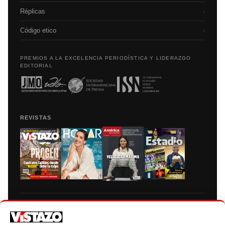
Réplicas
›
Código etico
›
PREMIOS A LA EXCELENCIA PERIODÍSTICA Y LIDERAZGO
EDITORIAL
REVISTAS
Prohibida la reproducción total, parcial y traducción a cualquier idioma, sin
autorización escrita de su titular, de todos los contenidos de Vistazo.com.