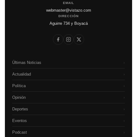
EMAIL
webmaster@vistazo.com
DIRECCIÓN
Aguirre 734 y Boyacá
Últimas Noticias
›
Actualidad
›
Política
›
Opinión
›
Deportes
›
Eventos
›
Podcast
›