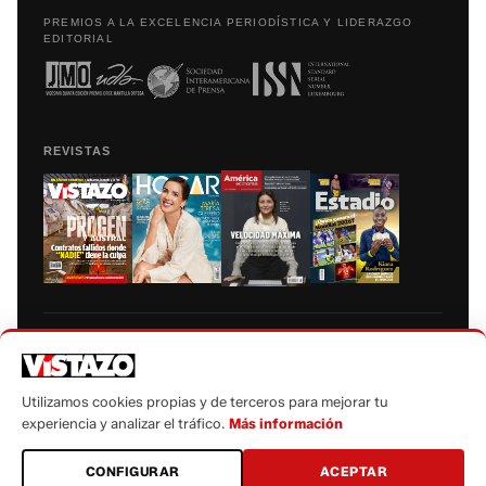
PREMIOS A LA EXCELENCIA PERIODÍSTICA Y LIDERAZGO
EDITORIAL
REVISTAS
Prohibida la reproducción total, parcial y traducción a cualquier idioma, sin
autorización escrita de su titular, de todos los contenidos de Vistazo.com.
Utilizamos cookies propias y de terceros para mejorar tu
experiencia y analizar el tráfico.
Más información
CONFIGURAR
ACEPTAR