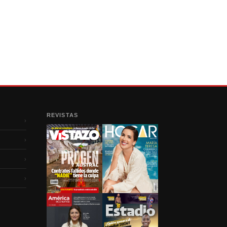
REVISTAS
›
›
›
›