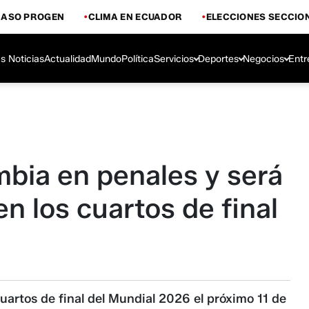
CASO PROGEN
CLIMA EN ECUADOR
ELECCIONES SECCIO
s Noticias
Actualidad
Mundo
Política
Servicios
Deportes
Negocios
Entr
mbia en penales y será
en los cuartos de final
uartos de final del Mundial 2026 el próximo 11 de