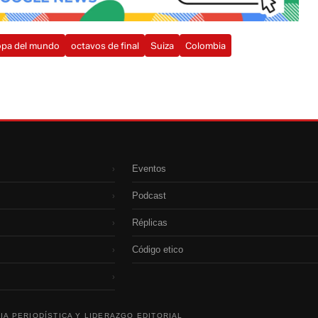
opa del mundo
octavos de final
Suiza
Colombia
Eventos
›
Podcast
›
Réplicas
›
Código etico
›
›
IA PERIODÍSTICA Y LIDERAZGO EDITORIAL