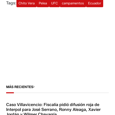
Tags:
Chito Vera
Pelea
UFC
campamentos
Ecuador
MÁS RECIENTES
Caso Villavicencio: Fiscalía pidió difusión roja de
Interpol para José Serrano, Ronny Aleaga, Xavier
Jordán y Wilmer Chavarría