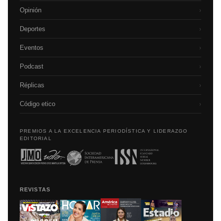
Opinión
›
Deportes
›
Eventos
›
Podcast
›
Réplicas
›
Código etico
›
PREMIOS A LA EXCELENCIA PERIODÍSTICA Y LIDERAZGO
EDITORIAL
REVISTAS