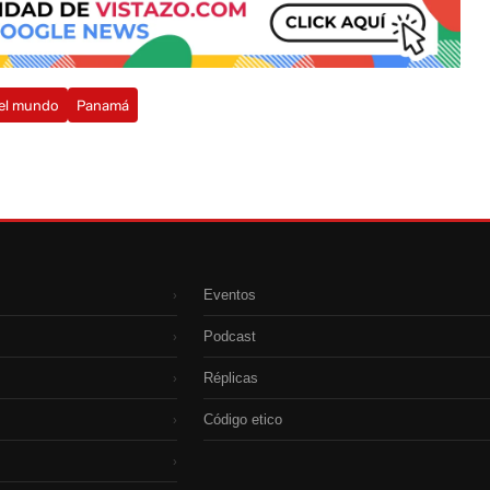
el mundo
Panamá
Eventos
›
Podcast
›
Réplicas
›
Código etico
›
›