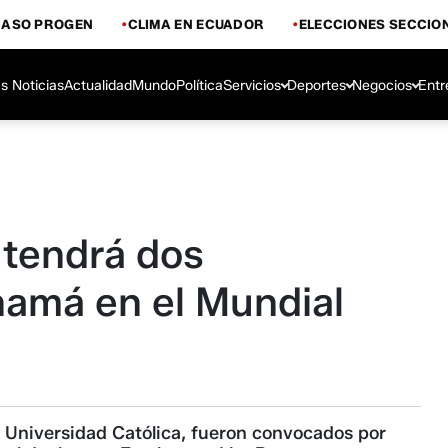
CASO PROGEN
CLIMA EN ECUADOR
ELECCIONES SECCIO
s Noticias
Actualidad
Mundo
Política
Servicios
Deportes
Negocios
Entr
 tendrá dos
namá en el Mundial
e Universidad Católica, fueron convocados por