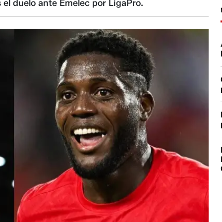
 el duelo ante Emelec por LigaPro.