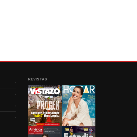
REVISTAS
›
›
›
›