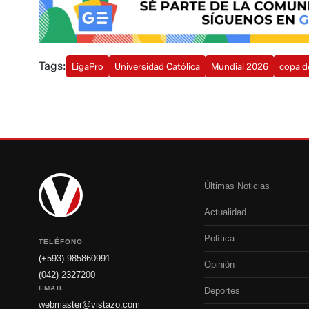
Tags:
LigaPro
Universidad Católica
Mundial 2026
copa d
Últimas Noticias
Actualidad
Política
TELÉFONO
(+593) 985860991
Opinión
(042) 2327200
EMAIL
Deportes
webmaster@vistazo.com