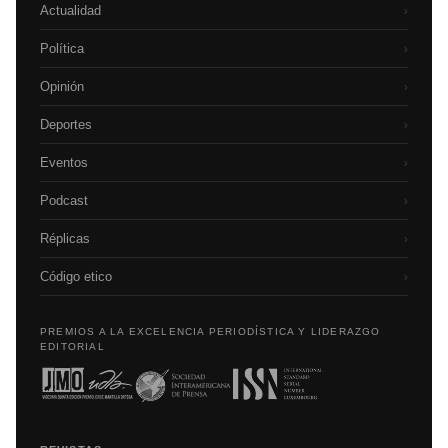
Actualidad
›
Política
›
Opinión
›
Deportes
›
Eventos
›
Podcast
›
Réplicas
›
Código etico
›
PREMIOS A LA EXCELENCIA PERIODÍSTICA Y LIDERAZGO
EDITORIAL