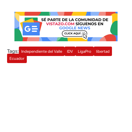
Tags:
Independiente del Valle
IDV
LigaPro
libertad
Ecuador