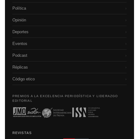
Política
›
Opinión
›
Deportes
›
Eventos
›
Podcast
›
Réplicas
›
Código etico
›
PREMIOS A LA EXCELENCIA PERIODÍSTICA Y LIDERAZGO
EDITORIAL
REVISTAS