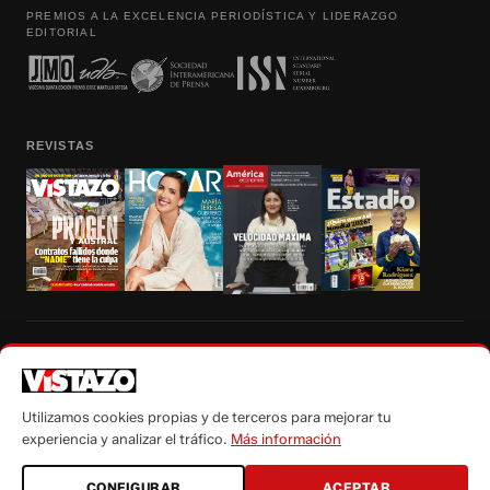
PREMIOS A LA EXCELENCIA PERIODÍSTICA Y LIDERAZGO
EDITORIAL
REVISTAS
Prohibida la reproducción total, parcial y traducción a cualquier idioma, sin
autorización escrita de su titular, de todos los contenidos de Vistazo.com.
Utilizamos cookies propias y de terceros para mejorar tu
experiencia y analizar el tráfico.
Más información
CONFIGURAR
ACEPTAR