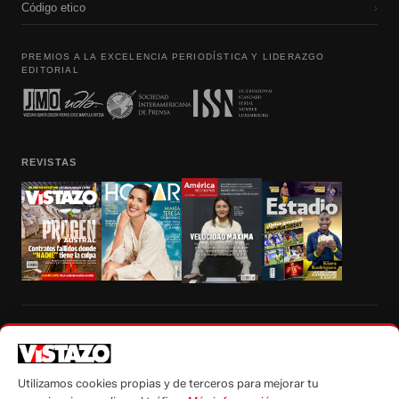
Código etico
›
PREMIOS A LA EXCELENCIA PERIODÍSTICA Y LIDERAZGO
EDITORIAL
REVISTAS
Prohibida la reproducción total, parcial y traducción a cualquier idioma, sin
autorización escrita de su titular, de todos los contenidos de Vistazo.com.
Utilizamos cookies propias y de terceros para mejorar tu