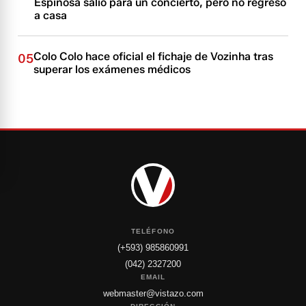
Espinosa salió para un concierto, pero no regresó
a casa
Colo Colo hace oficial el fichaje de Vozinha tras
05
superar los exámenes médicos
TELÉFONO
(+593) 985860991
(042) 2327200
EMAIL
webmaster@vistazo.com