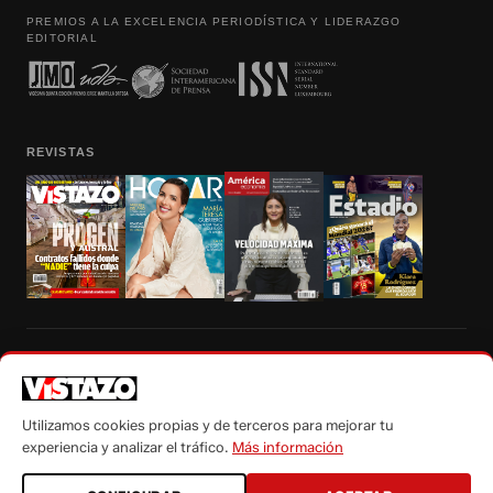
PREMIOS A LA EXCELENCIA PERIODÍSTICA Y LIDERAZGO
EDITORIAL
REVISTAS
Prohibida la reproducción total, parcial y traducción a cualquier idioma, sin
autorización escrita de su titular, de todos los contenidos de Vistazo.com.
Utilizamos cookies propias y de terceros para mejorar tu
experiencia y analizar el tráfico.
Más información