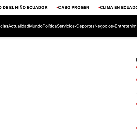
 DE EL NIÑO ECUADOR
CASO PROGEN
CLIMA EN ECUAD
icias
Actualidad
Mundo
Política
Servicios
Deportes
Negocios
Entretenim