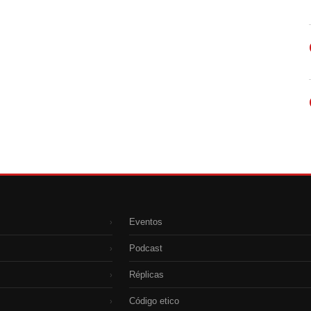
Eventos
›
Podcast
›
Réplicas
›
Código etico
›