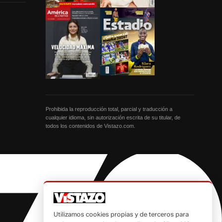
Prohibida la reproducción total, parcial y traducción a
cualquier idioma, sin autorización escrita de su titular, de
todos los contenidos de Vistazo.com.
Utilizamos cookies propias y de terceros para