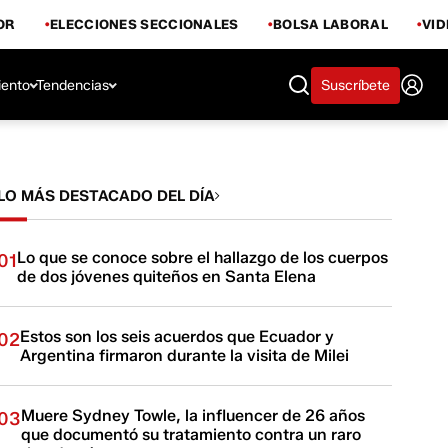
OR
ELECCIONES SECCIONALES
BOLSA LABORAL
VI
iento
Tendencias
Suscríbete
LO MÁS DESTACADO DEL DÍA
Lo que se conoce sobre el hallazgo de los cuerpos
01
de dos jóvenes quiteños en Santa Elena
Estos son los seis acuerdos que Ecuador y
02
Argentina firmaron durante la visita de Milei
Muere Sydney Towle, la influencer de 26 años
03
que documentó su tratamiento contra un raro