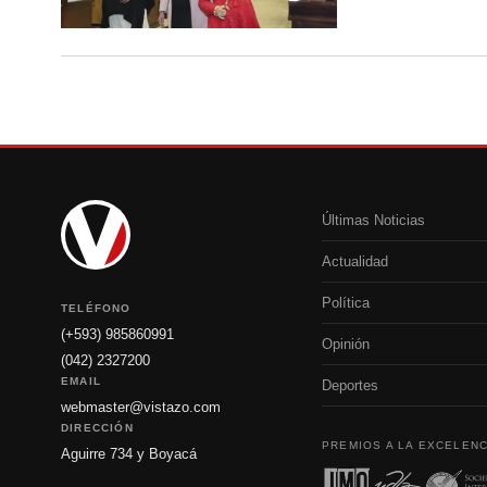
Últimas Noticias
Actualidad
Política
TELÉFONO
(+593) 985860991
Opinión
(042) 2327200
EMAIL
Deportes
webmaster@vistazo.com
DIRECCIÓN
PREMIOS A LA EXCELENC
Aguirre 734 y Boyacá