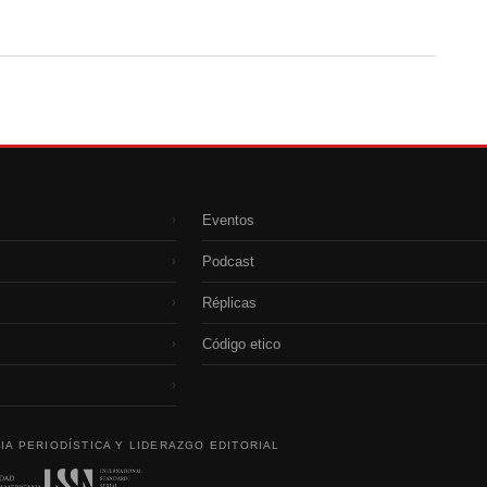
Eventos
›
Podcast
›
Réplicas
›
Código etico
›
›
IA PERIODÍSTICA Y LIDERAZGO EDITORIAL