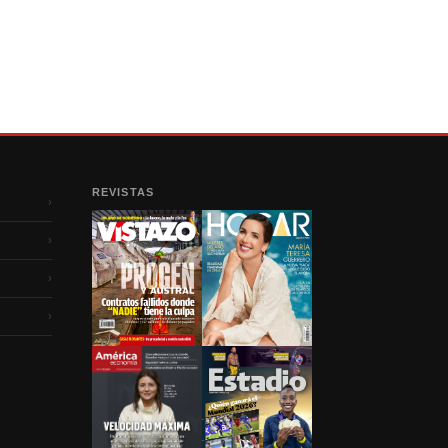
REVISTAS
›
›
›
›