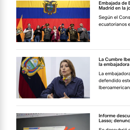
Embajada de E
Madrid en la j
Según el Cons
ecuatorianos 
La Cumbre Ibe
la embajadora
La embajadora
defendido est
Iberoamerican
Informe descub
Lasso; denunc
Se descubrió q