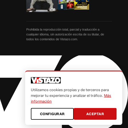
Prohibida la reproducción total, parcial y traducción a
cualquier idioma, sin autorización escrita de su titular, de
todos los contenidos de Vistazo.com.
Utilizamos cookies propias y de terceros para
mejorar tu experiencia y analizar el tráfico.
Más
información
CONFIGURAR
ACEPTAR