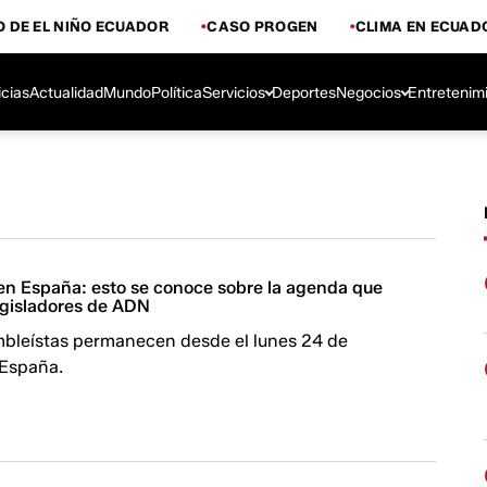
 DE EL NIÑO ECUADOR
CASO PROGEN
CLIMA EN ECUAD
icias
Actualidad
Mundo
Política
Servicios
Deportes
Negocios
Entretenim
en España: esto se conoce sobre la agenda que
egisladores de ADN
bleístas permanecen desde el lunes 24 de
 España.