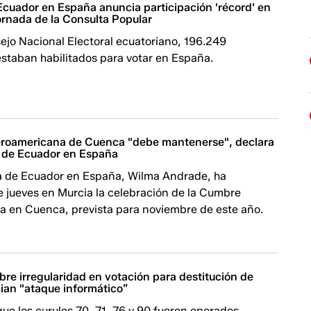
cuador en España anuncia participación 'récord' en
ornada de la Consulta Popular
ejo Nacional Electoral ecuatoriano, 196.249
estaban habilitados para votar en España.
roamericana de Cuenca "debe mantenerse", declara
 de Ecuador en España
 de Ecuador en España, Wilma Andrade, ha
e jueves en Murcia la celebración de la Cumbre
a en Cuenca, prevista para noviembre de este año.
re irregularidad en votación para destitución de
ian "ataque informático”
ue los curules 70, 71, 76 y 90 fueron operados