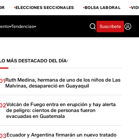
OR
ELECCIONES SECCIONALES
BOLSA LABORAL
VI
iento
Tendencias
Suscríbete
LO MÁS DESTACADO DEL DÍA
Ruth Medina, hermana de uno de los niños de Las
01
Malvinas, desapareció en Guayaquil
Volcán de Fuego entra en erupción y hay alerta
02
de peligro: cientos de personas fueron
evacuadas en Guatemala
Ecuador y Argentina firmarán un nuevo tratado
03