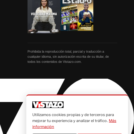
Prohibida la reproducción total, parcial y traducción a
cualquier idioma, sin autorización escrita de su titular, de
todos los contenidos de Vistazo.com.
Utilizamos cookies propias y de terceros para
mejorar tu experiencia y analizar el tráfico.
Más
información