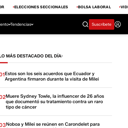
OR
ELECCIONES SECCIONALES
BOLSA LABORAL
VI
iento
Tendencias
Suscríbete
LO MÁS DESTACADO DEL DÍA
Estos son los seis acuerdos que Ecuador y
01
Argentina firmaron durante la visita de Milei
Muere Sydney Towle, la influencer de 26 años
02
que documentó su tratamiento contra un raro
tipo de cáncer
Noboa y Milei se reúnen en Carondelet para
03