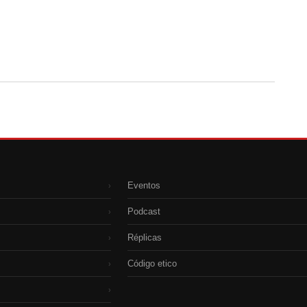
Eventos
›
Podcast
›
Réplicas
›
Código etico
›
›