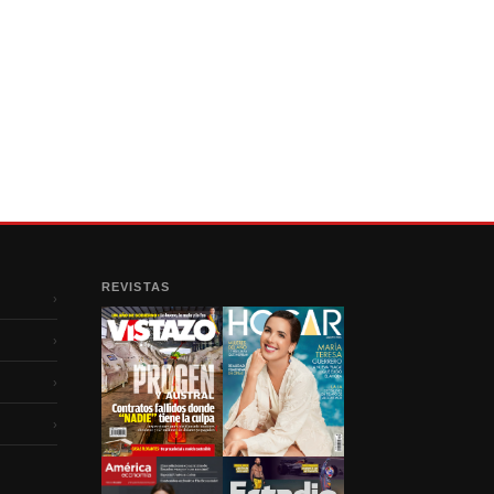
REVISTAS
›
›
›
›