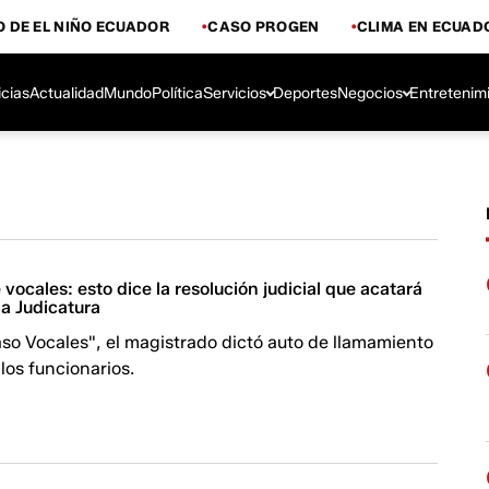
 DE EL NIÑO ECUADOR
CASO PROGEN
CLIMA EN ECUAD
icias
Actualidad
Mundo
Política
Servicios
Deportes
Negocios
Entretenim
 vocales: esto dice la resolución judicial que acatará
la Judicatura
so Vocales", el magistrado dictó auto de llamamiento
 los funcionarios.