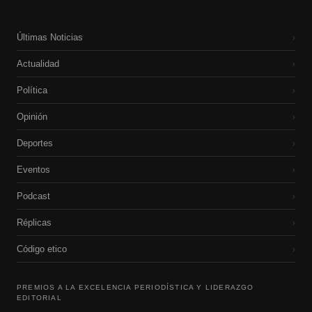
Últimas Noticias
›
Actualidad
›
Política
›
Opinión
›
Deportes
›
Eventos
›
Podcast
›
Réplicas
›
Código etico
›
PREMIOS A LA EXCELENCIA PERIODÍSTICA Y LIDERAZGO
EDITORIAL