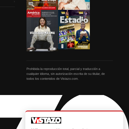
›
Prohibida la reproducción total, parcial y traducción a
cualquier idioma, sin autorización escrita de su titular, de
todos los contenidos de Vistazo.com.