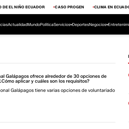
 DE EL NIÑO ECUADOR
CASO PROGEN
CLIMA EN ECUAD
icias
Actualidad
Mundo
Política
Servicios
Deportes
Negocios
Entretenim
al Galápagos ofrece alrededor de 30 opciones de
¿Cómo aplicar y cuáles son los requisitos?
onal Galápagos tiene varias opciones de voluntariado