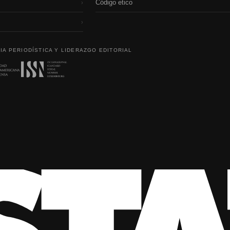
Código etico
›
›
IA PERIODÍSTICA Y LIDERAZGO EDITORIAL