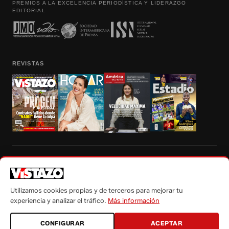
PREMIOS A LA EXCELENCIA PERIODÍSTICA Y LIDERAZGO
EDITORIAL
REVISTAS
Prohibida la reproducción total, parcial y traducción a cualquier idioma, sin
autorización escrita de su titular, de todos los contenidos de Vistazo.com.
Utilizamos cookies propias y de terceros para mejorar tu
experiencia y analizar el tráfico.
Más información
CONFIGURAR
ACEPTAR