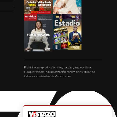
›
Prohibida la reproducción total, parcial y traducción a
cualquier idioma, sin autorización escrita de su titular, de
todos los contenidos de Vistazo.com.