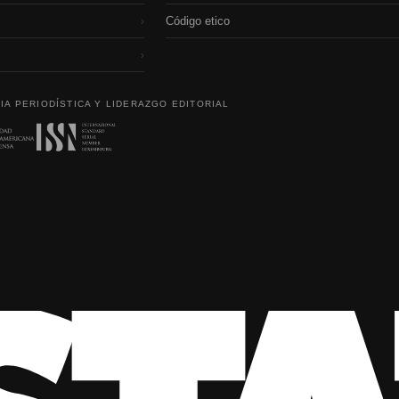
Código etico
›
›
IA PERIODÍSTICA Y LIDERAZGO EDITORIAL