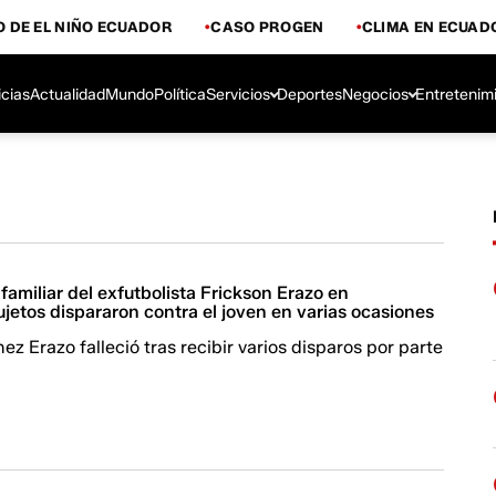
 DE EL NIÑO ECUADOR
CASO PROGEN
CLIMA EN ECUAD
icias
Actualidad
Mundo
Política
Servicios
Deportes
Negocios
Entretenim
familiar del exfutbolista Frickson Erazo en
jetos dispararon contra el joven en varias ocasiones
ez Erazo falleció tras recibir varios disparos por parte