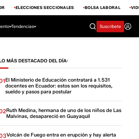
OR
ELECCIONES SECCIONALES
BOLSA LABORAL
VI
iento
Tendencias
Suscríbete
LO MÁS DESTACADO DEL DÍA
El Ministerio de Educación contratará a 1.531
01
docentes en Ecuador: estos son los requisitos,
sueldo y pasos para postular
Ruth Medina, hermana de uno de los niños de Las
02
Malvinas, desapareció en Guayaquil
Volcán de Fuego entra en erupción y hay alerta
03