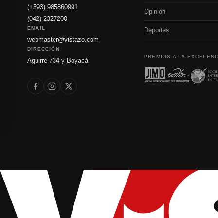
(+593) 985860991
Opinión
(042) 2327200
EMAIL
Deportes
webmaster@vistazo.com
DIRECCIÓN
PREMIOS A LA EXCELENC
Aguirre 734 y Boyacá