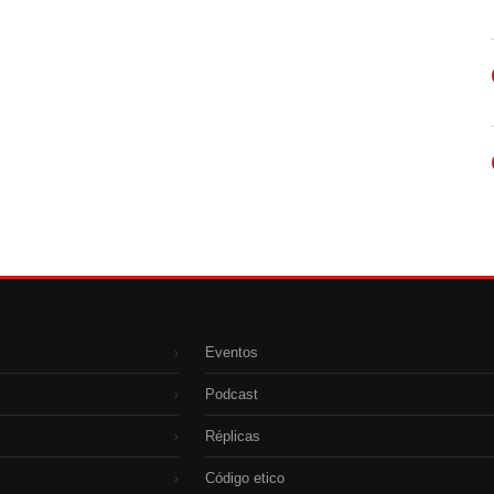
Eventos
›
Podcast
›
Réplicas
›
Código etico
›