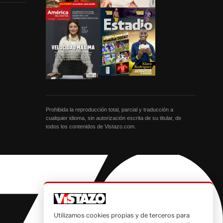
Prohibida la reproducción total, parcial y traducción a
cualquier idioma, sin autorización escrita de su titular, de
todos los contenidos de Vistazo.com.
Utilizamos cookies propias y de terceros para