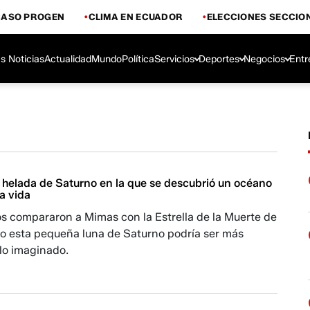
CASO PROGEN
CLIMA EN ECUADOR
ELECCIONES SECCIO
s Noticias
Actualidad
Mundo
Política
Servicios
Deportes
Negocios
Entr
a helada de Saturno en la que se descubrió un océano
la vida
s compararon a Mimas con la Estrella de la Muerte de
ro esta pequeña luna de Saturno podría ser más
lo imaginado.