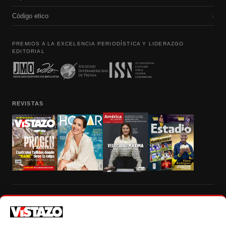
Código etico
›
PREMIOS A LA EXCELENCIA PERIODÍSTICA Y LIDERAZGO
EDITORIAL
REVISTAS
Prohibida la reproducción total, parcial y traducción a cualquier idioma, sin
autorización escrita de su titular, de todos los contenidos de Vistazo.com.